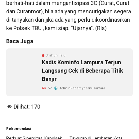
berhati-hati dalam mengantisipasi 3C (Curat, Curat
dan Curanmor), bila ada yang mencurigakan segera
di tanyakan dan jika ada yang perlu dikoordinasikan
ke Polsek TBU , kami siap. “Ujarnya”. (Rls)
Baca Juga
3 tahun lalu
Kadis Kominfo Lampura Terjun
Langsung Cek di Beberapa Titik
Banjir
52
AdminRadarcybernusantara
Dilihat:
170
Rekomendasi
Perkuat Sinergitas, Kapolsek
Tawuran di Jembatan Kota