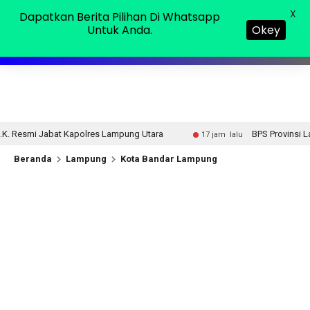
Kamis, 06 Agu 2026
MENU
X
Dapatkan Berita Pilihan Di Whatsapp
Untuk Anda.
Okey
olres Lampung Utara
BPS Provinsi Lampung Ungkap Capaia
17 jam lalu
Beranda
Lampung
Kota Bandar Lampung