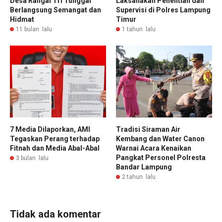
Desa Rangai Tri Tunggal
Laksanakan Penelitian dan
Berlangsung Semangat dan
Supervisi di Polres Lampung
Hidmat
Timur
11 bulan lalu
1 tahun lalu
7 Media Dilaporkan, AMI
Tradisi Siraman Air
Tegaskan Perang terhadap
Kembang dan Water Canon
Fitnah dan Media Abal-Abal
Warnai Acara Kenaikan
Pangkat Personel Polresta
3 bulan lalu
Bandar Lampung
2 tahun lalu
Tidak ada komentar