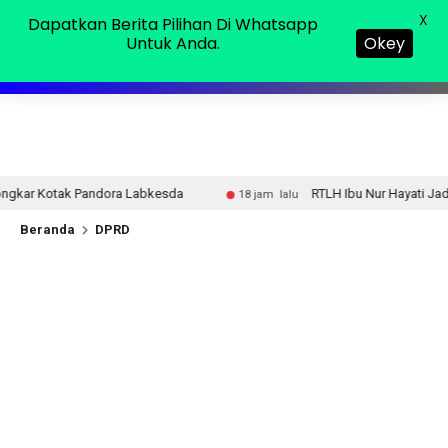
Sabtu, 08 Agu 2026
MENU
X
Dapatkan Berita Pilihan Di Whatsapp
Untuk Anda.
Okey
esda
RTLH Ibu Nur Hayati Jadi Simbol Kepedulian TMMD,
18 jam lalu
Beranda
DPRD