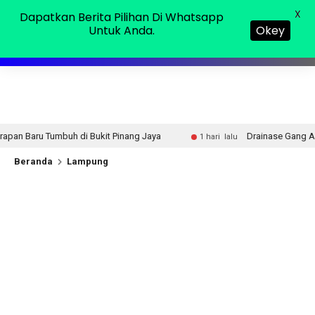
Sabtu, 08 Agu 2026
MENU
X
Dapatkan Berita Pilihan Di Whatsapp
Untuk Anda.
Okey
h di Bukit Pinang Jaya
Drainase Gang Alpukat II Terus 
1 hari lalu
Beranda
Lampung