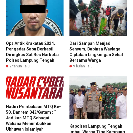
Ops Antik Krakatau 2024,
Dari Sampah Menjadi
Pengedar Sabu Berhasil
Senyum, Babinsa Waylaga
Diringkus Sat Res Narkoba
Ciptakan Lingkungan Sehat
Polres Lampung Tengah
Bersama Warga
2 tahun lalu
9 bulan lalu
Hadiri Pembukaan MTQ Ke-
50, Danrem 043/Gatam : “
Jadikan MTQ Sebagai
Wahana Menumbuhkan
Kapolres Lampung Tengah
Ukhuwah Islamiyah
Imbau Warga Tiga Kampung