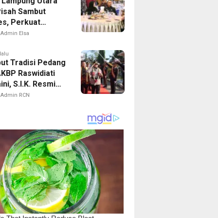
 Lampung Utara
Pisah Sambut
es, Perkuat
i Jaga Kamtibmas
Admin Elsa
lalu
ut Tradisi Pedang
AKBP Raswidiati
ni, S.I.K. Resmi
Kapolres Lampung
Admin RCN