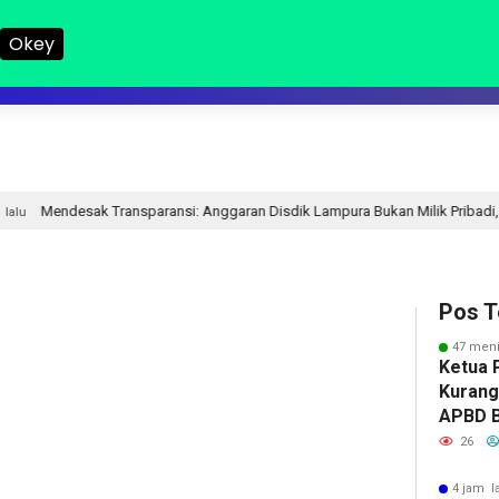
Okey
LAMPUNG I
LAMPUNG II
NASIONAL
DPRD
HUKUM
R
si: Anggaran Disdik Lampura Bukan Milik Pribadi, Tapi Milik Publik
Pos T
47 meni
Ketua 
Kurang
APBD 
Kerap 
26
4 jam l