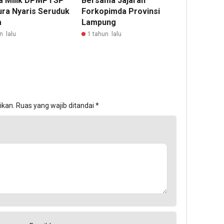
a Milik DPMPTSP
Bersama Jajaran
ra Nyaris Seruduk
Forkopimda Provinsi
a
Lampung
n lalu
1 tahun lalu
ikan.
Ruas yang wajib ditandai
*