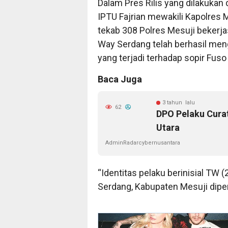
Dalam Pres Rilis yang dilakukan
IPTU Fajrian mewakili Kapolres
tekab 308 Polres Mesuji bekerj
Way Serdang telah berhasil men
yang terjadi terhadap sopir Fus
Baca Juga
3 tahun lalu
62
DPO Pelaku Curat
Utara
AdminRadarcybernusantara
“Identitas pelaku berinisial TW
Serdang, Kabupaten Mesuji dipe