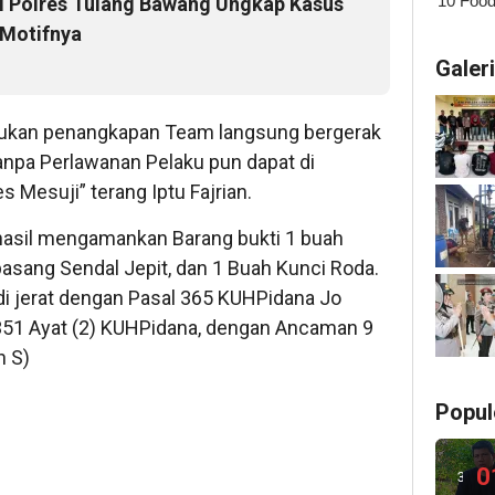
si Polres Tulang Bawang Ungkap Kasus
 Motifnya
Galer
akukan penangkapan Team langsung bergerak
npa Perlawanan Pelaku pun dapat di
 Mesuji” terang Iptu Fajrian.
rhasil mengamankan Barang bukti 1 buah
epasang Sendal Jepit, dan 1 Buah Kunci Roda.
di jerat dengan Pasal 365 KUHPidana Jo
351 Ayat (2) KUHPidana, dengan Ancaman 9
n S)
Popul
0
3