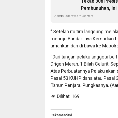
Tekab 308 Presi
Pembunuhan, Ini
AdminRadarcybernusantara
” Setelah itu tim langsung mel
menuju Bandar jaya Kemudian ta
amankan dan di bawa ke Mapolres
“Dari tangan pelaku anggota be
Drigen Merah, 1 Bilah Celurit, S
Atas Perbuatannya Pelaku akan 
Pasal 53 KUHPidana atau Pasal 
Tahun Penjara. Pungkasnya. (Aa
Dilihat:
169
Rekomendasi