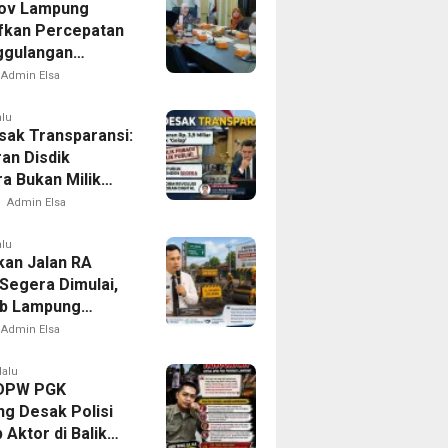
ov Lampung
ifkan Percepatan
ggulangan
ulosis di
Admin Elsa
amus
alu
ak Transparansi:
an Disdik
a Bukan Milik
, Tapi Milik Publik
Admin Elsa
alu
kan Jalan RA
 Segera Dimulai,
b Lampung
n Pastikan
Admin Elsa
tas Warga Lebih
dan Nyaman
lalu
 DPW PGK
g Desak Polisi
Aktor di Balik