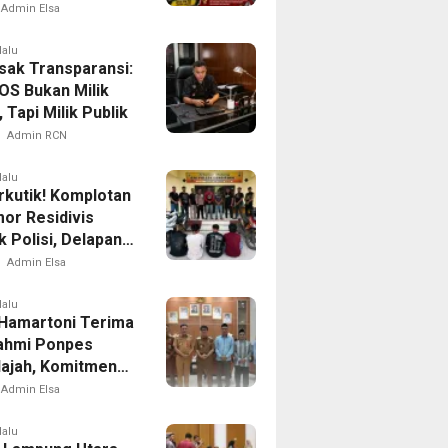
han Aksi Damai
Admin Elsa
n JPK: “Jangan
n Demokrasi
lalu
ak Transparansi:
idasi”
OS Bukan Milik
, Tapi Milik Publik
Admin RCN
lalu
rkutik! Komplotan
or Residivis
 Polisi, Delapan
uranmordi
Admin Elsa
uro Terungkap
lalu
 Hamartoni Terima
rahmi Ponpes
Najah, Komitmen
 Pendidikan
Admin Elsa
maan
lalu