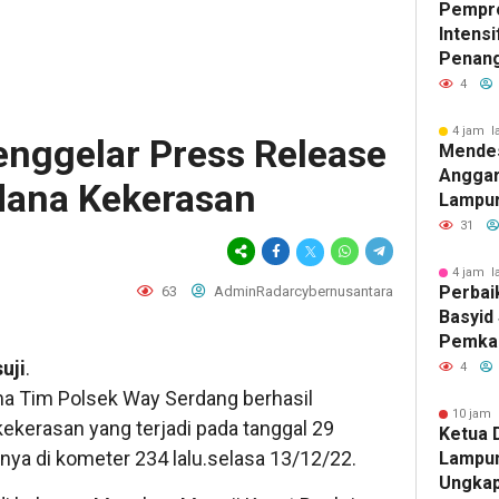
Pempr
Intens
Penan
Tuberk
4
Tangg
4 jam l
enggelar Press Release
Mendes
Anggar
dana Kekerasan
Lampur
Pribadi
31
4 jam l
Perbai
63
AdminRadarcybernusantara
Basyid
Pemka
Selata
uji
.
4
Mobili
a Tim Polsek Way Serdang berhasil
Aman 
10 jam 
ekerasan yang terjadi pada tanggal 29
Ketua
nya di kometer 234 lalu.selasa 13/12/22.
Lampun
Ungkap 