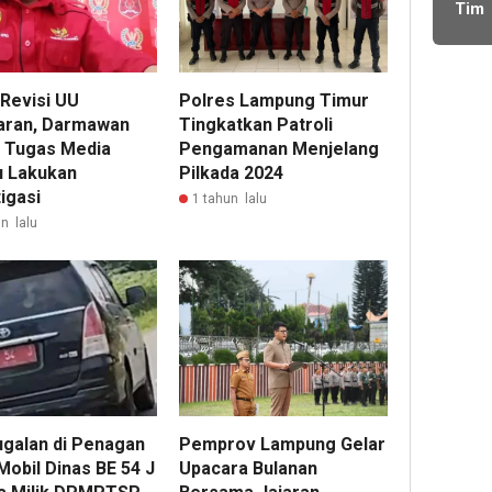
Proy
Tim
Imig
lalu
BOS
Kota
SMA
Didu
2 Li
Main
 Revisi UU
Polres Lampung Timur
Lam
Dobe
Bara
aran, Darmawan
Tingkatkan Patroli
Ang
Didu
g Tugas Media
Pengamanan Menjelang
Tan
u Lakukan
Pilkada 2024
Komi
igasi
1 tahun lalu
Bend
n lalu
Lam
Menj
Wak
Ran
Jaba
ugalan di Penagan
Pemprov Lampung Gelar
Mobil Dinas BE 54 J
Upacara Bulanan