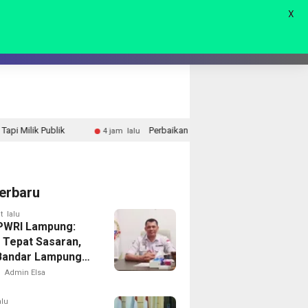
X
AGAM
LIVE 🔴
Perbaikan Jalan RA Basyid Segera Dimulai, Pemkab Lampung Sela
4 jam lalu
erbaru
t lalu
PWRI Lampung:
 Tepat Sasaran,
Bandar Lampung
Menuai Sorotan
Admin Elsa
alu