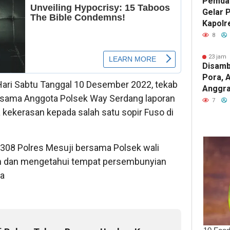
Pemda
Gelar 
Kapolr
Sinerg
8
23 jam 
Disamb
Pora, 
ari Sabtu Tanggal 10 Desember 2022, tekab
Anggrai
rsama Anggota Polsek Way Serdang laporan
Jabat 
7
Utara
a kekerasan kepada salah satu sopir Fuso di
b 308 Polres Mesuji bersama Polsek wali
n dan mengetahui tempat persembunyian
ya