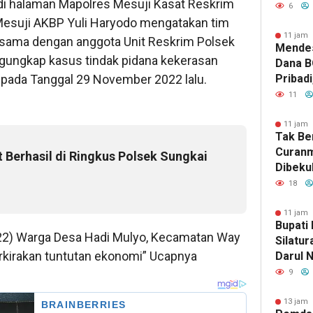
 di halaman Mapolres Mesuji Kasat Reskrim
Kericu
6
PGK da
 Mesuji AKBP Yuli Haryodo mengatakan tim
Biarka
11 jam 
asama dengan anggota Unit Reskrim Polsek
Mendes
Diintim
gungkap kasus tindak pidana kekerasan
Dana B
o pada Tanggal 29 November 2022 lalu.
Pribadi
11
11 jam 
Tak Be
Curanm
 Berhasil di Ringkus Polsek Sungkai
Dibekuk
Aksi C
18
Candip
11 jam 
Bupati
 (22) Warga Desa Hadi Mulyo, Kecamatan Way
Silatu
rkirakan tuntutan ekonomi” Ucapnya
Darul 
Dukung
9
Keaga
13 jam 