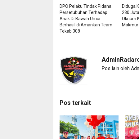
DPO Pelaku Tindak Pidana
Diduga K
Persetubuhan Terhadap
280 Juta
Anak Di Bawah Umur
Oknum K
Berhasil di Amankan Team
Makmur
Tekab 308
AdminRadarc
Pos lain oleh Ad
Pos terkait