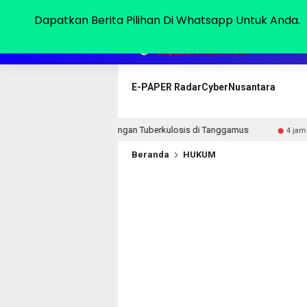
Kamis, 06 Agu 2026
Dapatkan Berita Pilihan Di Whatsapp Untuk Anda.
HOME
E-PAPER RadarCyberNusantara
ulangan Tuberkulosis di Tanggamus
Mendesak Transparan
4 jam lalu
Beranda
HUKUM