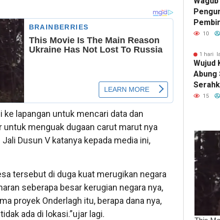
Wagub 
Pengur
Pembin
Raden 
10
Pramuk
Karakt
1 hari l
Wujud 
Abung 
Serahk
Tinjau 
15
i ke lapangan untuk mencari data dan
r untuk menguak dugaan carut marut nya
 Jali Dusun V katanya kepada media ini,
sa tersebut di duga kuat merugikan negara
ran seberapa besar kerugian negara nya,
ma proyek Onderlagh itu, berapa dana nya,
dak ada di lokasi.”ujar lagi.