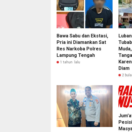
Bawa Sabu dan Ekstasi,
Lubang
Pria ini Diamankan Sat
Tubab
Res Narkoba Polres
Muda,
Lampung Tengah
Tanga
Karen
1 tahun lalu
Diam
2 bula
Jum’a
Pesis
Masya