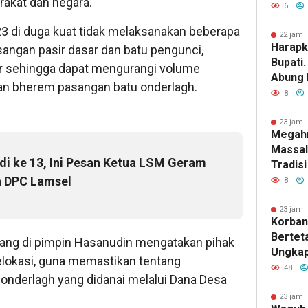
akat dan negara.
Genang
6
3 di duga kuat tidak melaksanakan beberapa
22 jam 
Harapk
sangan pasir dasar dan batu pengunci,
Bupati
r sehingga dapat mengurangi volume
Abung 
dan bherem pasangan batu onderlagh.
Gubuk 
8
Jamba
23 jam 
Megah
Massal
adi ke 13, Ini Pesan Ketua LSM Geram
Tradisi
Indone
a DPC Lamsel
8
Menghi
Mereka
23 jam 
Korban
Keluar
Berteta
ang di pimpin Hasanudin mengatakan pihak
Ungkap
elokasi, guna memastikan tentang
Kejaha
48
nderlagh yang didanai melalui Dana Desa
TKP
23 jam 