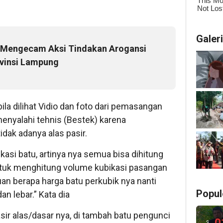
Galer
 Mengecam Aksi Tindakan Arogansi
vinsi Lampung
la dilihat Vidio dan foto dari pemasangan
enyalahi tehnis (Bestek) karena
dak adanya alas pasir.
kasi batu, artinya nya semua bisa dihitung
ntuk menghitung volume kubikasi pasangan
uan berapa harga batu perkubik nya nanti
Popul
an lebar.” Kata dia
asir alas/dasar nya, di tambah batu pengunci
0
3