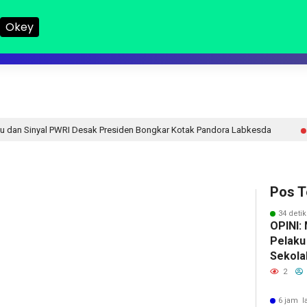
Okey
LAMPUNG I
LAMPUNG II
NASIONAL
DPRD
HUKUM
R
Desak Presiden Bongkar Kotak Pandora Labkesda
RTLH I
19 jam lalu
Pos T
34 detik
OPINI:
Pelaku
Sekola
2
6 jam l