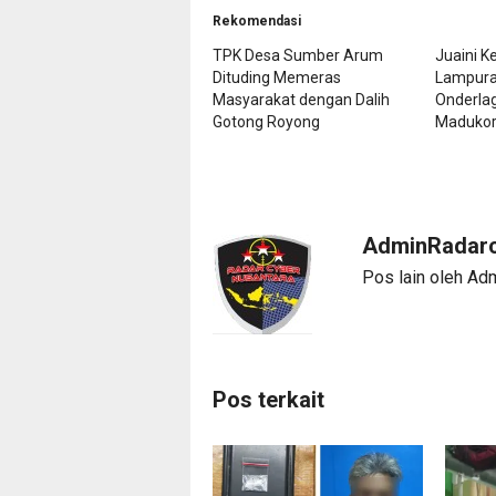
Rekomendasi
TPK Desa Sumber Arum
Juaini K
Dituding Memeras
Lampura 
Masyarakat dengan Dalih
Onderlag
Gotong Royong
Maduko
AdminRadarc
Pos lain oleh Ad
Pos terkait