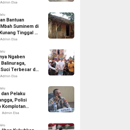
an dan Banjir
Admin Elsa
lalu
an Bantuan
. Mbah Suminem di
Kunang Tinggal di
Reyot Tanpa
Admin Elsa
n
lalu
nya Ngaben
 Balinuraga,
 Suci Terbesar di
sia yang
Admin Elsa
dupkan Desa dan
tkan Ikatan
lalu
 dan Pelaku
ga
ngga, Polisi
 Komplotan
tan di Delapan
Admin Elsa
lalu