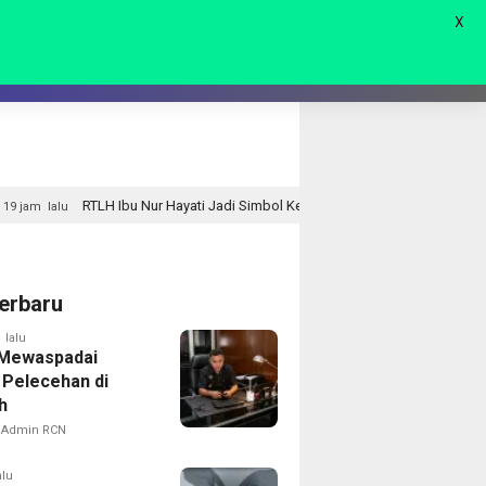
X
AGAM
LIVE 🔴
bu Nur Hayati Jadi Simbol Kepedulian TMMD, Harapan Baru Tumbuh di Bukit Pi
erbaru
 lalu
 Mewaspadai
 Pelecehan di
h
Admin RCN
alu