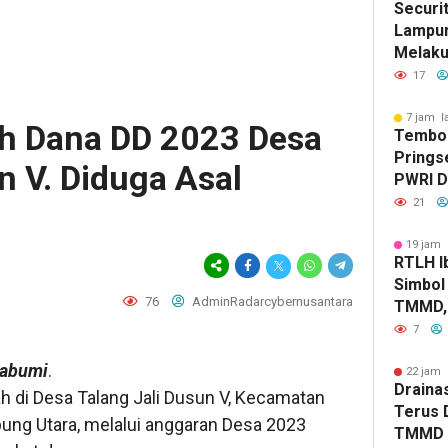
Securi
Lampun
Melaku
Terhad
17
7 jam l
h Dana DD 2023 Desa
Tembok
Prings
n V. Diduga Asal
PWRI D
Bongka
21
Labke
19 jam 
RTLH Ib
Simbol
76
AdminRadarcybernusantara
TMMD, 
Tumbuh
7
Jaya
tabumi
.
22 jam 
Drainas
h di Desa Talang Jali Dusun V, Kecamatan
Terus 
ng Utara, melalui anggaran Desa 2023
TMMD A