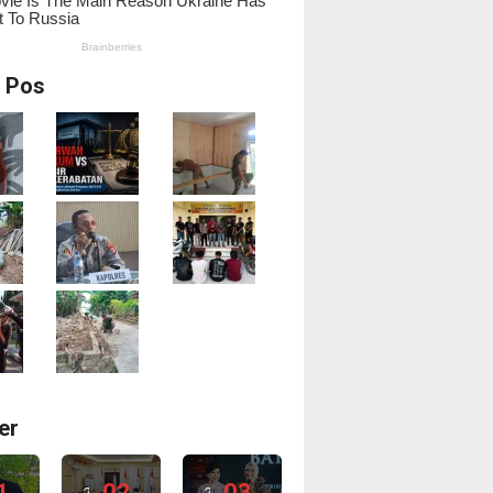
i Pos
er
1
02
03
2
2