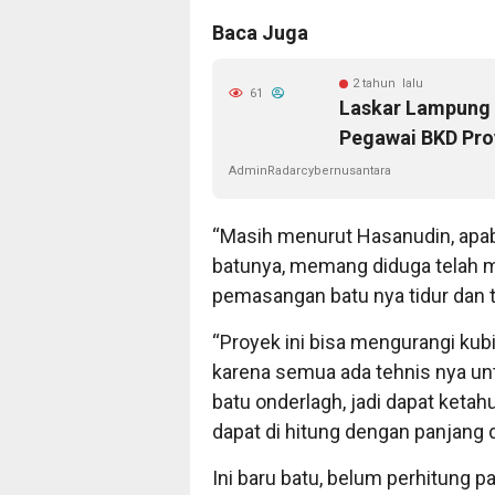
Baca Juga
2 tahun lalu
61
Laskar Lampung
Pegawai BKD Pro
AdminRadarcybernusantara
“Masih menurut Hasanudin, apabi
batunya, memang diduga telah m
pemasangan batu nya tidur dan ti
“Proyek ini bisa mengurangi kubi
karena semua ada tehnis nya u
batu onderlagh, jadi dapat ketah
dapat di hitung dengan panjang d
Ini baru batu, belum perhitung p