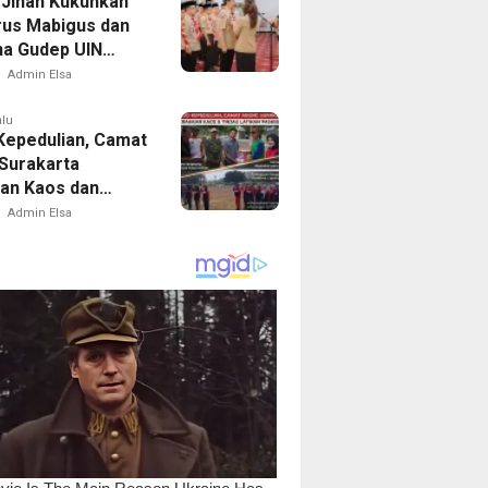
Jihan Kukuhkan
us Mabigus dan
a Gudep UIN
Intan, Dorong
Admin Elsa
a Perkuat
er Generasi Muda
alu
Kepedulian, Camat
Surakarta
an Kaos dan
Latihan Paskibra
Admin Elsa