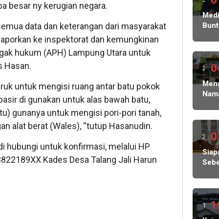
apa besar ny kerugian negara.
ming
Medi
Bunt
semua data dan keterangan dari masyarakat
lalu
Korb
elaporkan ke inspektorat dan kemungkinan
Peni
egak hukum (APH) Lampung Utara untuk
Ratu
s Hasan.
Juta
0
2
Sera
ming
Meng
ruk untuk mengisi ruang antar batu pokok
Kasu
Nam
Ke
lalu
 pasir di gunakan untuk alas bawah batu,
Sisw
Peny
) gunanya untuk mengisi pori-pori tanah,
Gug
Pols
di
gan alat berat (Wales), “tutup Hasanudin.
Ged
SPM
0
2
Tata
SMA
t di hubungi untuk konfirmasi, melalui HP
ming
Siap
1
822189XX Kades Desa Talang Jali Harun
Sebe
Sem
lalu
Kuas
Tan
Pen
Tiba
Ang
tiba
Dal
1
1
Lolo
Pem
dan