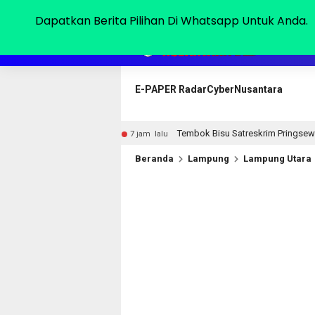
Sabtu, 08 Agu 2026
Dapatkan Berita Pilihan Di Whatsapp Untuk Anda.
HOME
E-PAPER RadarCyberNusantara
wi
Tembok Bisu Satreskrim Pringsewu dan Sinyal PWRI 
7 jam lalu
Beranda
Lampung
Lampung Utara