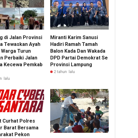
 di Jalan Provinsi
Miranti Karim Sanusi
a Tewaskan Ayah
Hadiri Ramah Tamah
 Warga Turun
Balon Kada Dan Wakada
n Perbaiki Jalan
DPD Partai Demokrat Se
a Kecewa Pemkab
Provinsi Lampung
2 tahun lalu
n lalu
t Curhat Polres
ir Barat Bersama
rakat Pekon