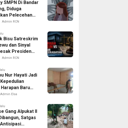
ty SMPN Di Bandar
g, Diduga
kan Pelecehan
ap Puluhan Siswi
Admin RCN
alu
 Bisu Satreskrim
ewu dan Sinyal
esak Presiden
r Kotak Pandora
Admin RCN
sda
lalu
u Nur Hayati Jadi
 Kepedulian
Harapan Baru
 di Bukit Pinang
Admin Elsa
lalu
e Gang Alpukat II
Dibangun, Satgas
ntisipasi