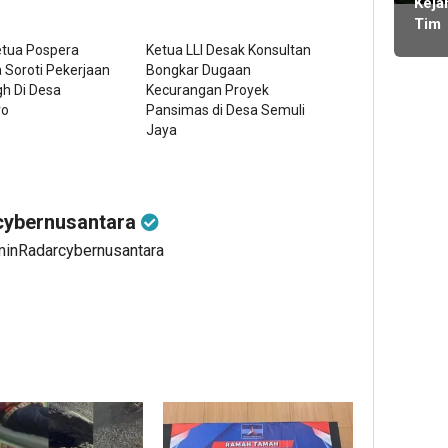
ming
Keja
KDM
Mas
Tim
Publ
lalu
Kela
BOS
etua Pospera
Ketua LLI Desak Konsultan
Bert
SMA
Soroti Pekerjaan
Bongkar Dugaan
tany
2 Li
h Di Desa
Kecurangan Proyek
Lam
ro
Pansimas di Desa Semuli
Bara
Jaya
Didu
Tan
Komi
Bend
ybernusantara
Lam
minRadarcybernusantara
Menj
Wak
Ran
Jaba