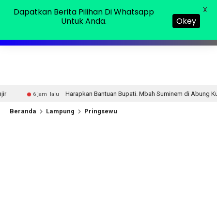
Sabtu, 08 Agu 2026
MENU
X
Dapatkan Berita Pilihan Di Whatsapp
Untuk Anda.
Okey
Harapkan Bantuan Bupati. Mbah Suminem di Abung Kunang Tinggal di Gubuk
Beranda
Lampung
Pringsewu