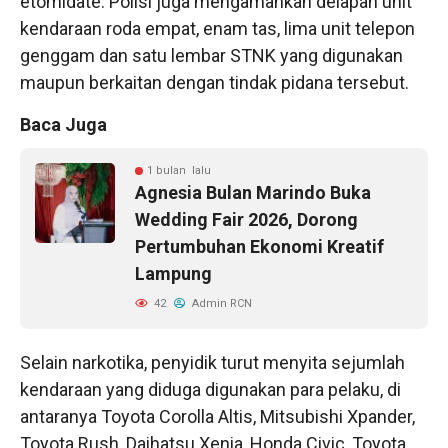
etomidate. Polisi juga mengamankan delapan unit
kendaraan roda empat, enam tas, lima unit telepon
genggam dan satu lembar STNK yang digunakan
maupun berkaitan dengan tindak pidana tersebut.
Baca Juga
1 bulan lalu
Agnesia Bulan Marindo Buka
Wedding Fair 2026, Dorong
Pertumbuhan Ekonomi Kreatif
Lampung
42
Admin RCN
Selain narkotika, penyidik turut menyita sejumlah
kendaraan yang diduga digunakan para pelaku, di
antaranya Toyota Corolla Altis, Mitsubishi Xpander,
Toyota Rush, Daihatsu Xenia, Honda Civic, Toyota