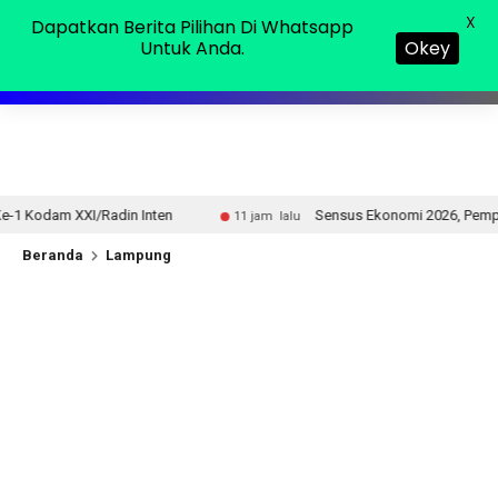
Minggu, 09 Agu 2026
MENU
X
Dapatkan Berita Pilihan Di Whatsapp
Untuk Anda.
Okey
nten
Sensus Ekonomi 2026, Pemprov Lampung Tekankan 
11 jam lalu
Beranda
Lampung