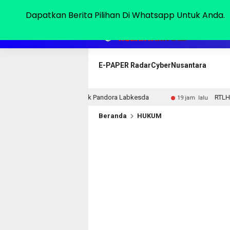
Sabtu, 08 Agu 2026
Dapatkan Berita Pilihan Di Whatsapp Untuk Anda.
HOME
E-PAPER RadarCyberNusantara
gkar Kotak Pandora Labkesda
RTLH Ibu Nur Hayati Jadi 
19 jam lalu
Beranda
HUKUM