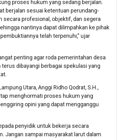
ung proses hukum yang sedang berjalan.
Komi
pat berjalan sesuai ketentuan perundang-
Bend
 secara profesional, objektif, dan segera
Lam
Menj
hingga nantinya dapat dilimpahkan ke pihak
Wak
pembuktiannya telah terpenuhi,” ujar
Ran
Jaba
ngat penting agar roda pemerintahan desa
a terus dibayangi berbagai spekulasi yang
at.
ampung Utara, Anggi Ridho Qodrat, S.H.,
tetap menghormati proses hukum yang
menggiring opini yang dapat mengganggu
epada penyidik untuk bekerja secara
um. Jangan sampai masyarakat larut dalam