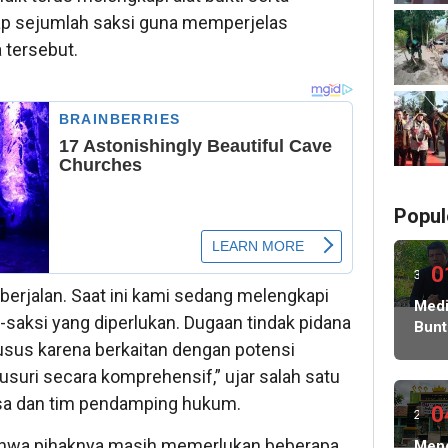
p sejumlah saksi guna memperjelas
 tersebut.
Popul
0
3
berjalan. Saat ini kami sedang melengkapi
ming
Medi
-saksi yang diperlukan. Dugaan tindak pidana
Bunt
lalu
Korb
husus karena berkaitan dengan potensi
Peni
usuri secara komprehensif,” ujar salah satu
Ratu
esa dan tim pendamping hukum.
Juta
0
2
Sera
ahwa pihaknya masih memerlukan beberapa
ming
Meng