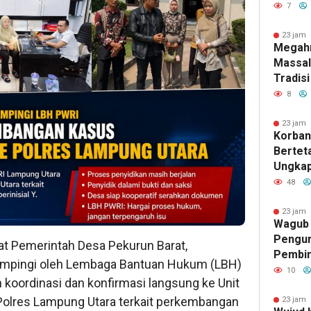
Gubuk 
7
Jamba
23 jam 
Megah
Massal
Tradisi
Indone
8
Menghi
Mereka
23 jam 
Korban
Keluar
Berteta
Ungkap
Kejaha
48
TKP
23 jam 
Wagub 
Pengur
at Pemerintah Desa Pekurun Barat,
Pembin
ampingi oleh Lembaga Bantuan Hukum (LBH)
Raden 
10
koordinasi dan konfirmasi langsung ke Unit
Pramuk
Karakt
 Polres Lampung Utara terkait perkembangan
23 jam 