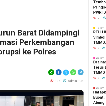
Tembok
Prings
PWRI D
Bongka
21
Labke
19 jam 
urun Barat Didampingi
RTLH Ib
Simbol
rmasi Perkembangan
TMMD, 
Tumbuh
7
rupsi ke Polres
Jaya
22 jam 
Drainas
Terus 
TMMD A
Genang
6
137
Admin RCN
22 jam 
Harapk
Bupati
Abung 