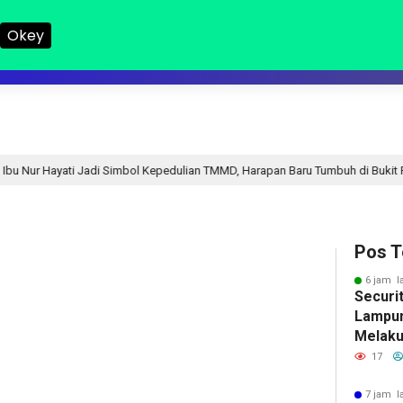
Okey
LAMPUNG I
LAMPUNG II
NASIONAL
DPRD
HUKUM
R
Simbol Kepedulian TMMD, Harapan Baru Tumbuh di Bukit Pinang Jaya
Pos T
6 jam l
Securi
Lampun
Melaku
Terhad
17
7 jam l