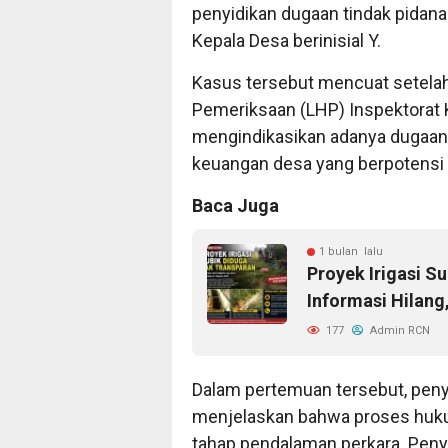
penyidikan dugaan tindak pidana
Kepala Desa berinisial Y.
Kasus tersebut mencuat setela
Pemeriksaan (LHP) Inspektorat
mengindikasikan adanya dugaan
keuangan desa yang berpotensi
Baca Juga
1 bulan lalu
Proyek Irigasi S
Informasi Hilang
177
Admin RCN
Dalam pertemuan tersebut, peny
menjelaskan bahwa proses hukum
tahap pendalaman perkara. Penyi