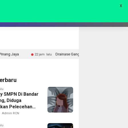
X
AGAM
LIVE 🔴
Drainase Gang Alpukat II Terus Dibangun, Satgas TMMD Antisipas
22 jam lalu
erbaru
alu
ty SMPN Di Bandar
g, Diduga
kan Pelecehan
ap Puluhan Siswi
Admin RCN
alu