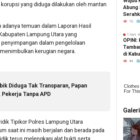
Wujud 
 korupsi yang diduga dilakukan oleh mantan
Abung 
Serahk
Tinjau 
15
h adanya temuan dalam Laporan Hasil
 Kabupaten Lampung Utara yang
1 hari l
OPINI:
 penyimpangan dalam pengelolaan
Tamban
 menimbulkan kerugian negara.
di Kab
Selata
44
Kekaya
Kehanc
ubik Diduga Tak Transparan, Papan
, Pekerja Tanpa APD
Galer
idik Tipikor Polres Lampung Utara
 saat ini masih berjalan dan berada pada
dik terus melengkapi alat bukti serta