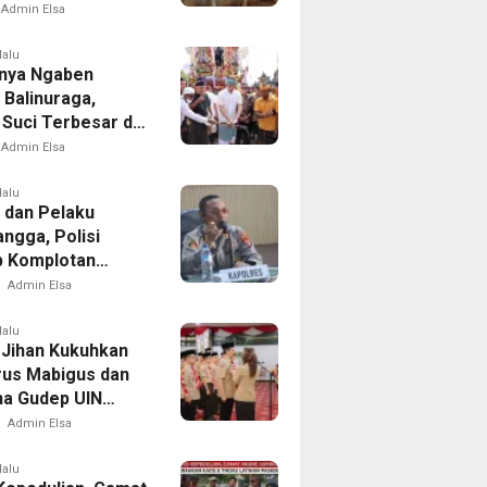
Reyot Tanpa
Admin Elsa
n
lalu
nya Ngaben
 Balinuraga,
 Suci Terbesar di
sia yang
Admin Elsa
dupkan Desa dan
tkan Ikatan
lalu
 dan Pelaku
ga
ngga, Polisi
 Komplotan
tan di Delapan
Admin Elsa
lalu
Jihan Kukuhkan
us Mabigus dan
a Gudep UIN
Intan, Dorong
Admin Elsa
a Perkuat
er Generasi Muda
lalu