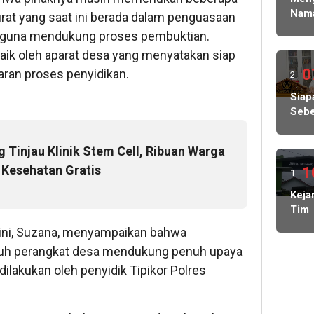
Kasu
Nam
at yang saat ini berada dalam penguasaan
Ke
lalu
Sisw
Peny
 guna mendukung proses pembuktian.
Gug
Pols
aik oleh aparat desa yang menyatakan siap
di
Ged
SPM
0
aran proses penyidikan.
2
Tata
SMA
ming
Siap
1
Sebe
Sem
lalu
Kuas
Tan
Pen
Tiba
Tinjau Klinik Stem Cell, Ribuan Warga
Ang
tiba
 Kesehatan Gratis
Dal
1
1
Lolo
Pem
dan
ming
Keja
KDM
Mas
Tim
Publ
lalu
Kela
BOS
Bert
 ini, Suzana, menyampaikan bahwa
SMA
tany
ruh perangkat desa mendukung penuh upaya
2 Li
Lam
lakukan oleh penyidik Tipikor Polres
Bara
Didu
Tan