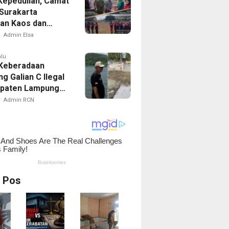
Kepedulian, Camat
Surakarta
an Kaos dan
Latihan Paskibra
Admin Elsa
alu
 Keberadaan
g Galian C Ilegal
upaten Lampung
n, Menggali
Admin RCN
an Atau
uran
i Pos