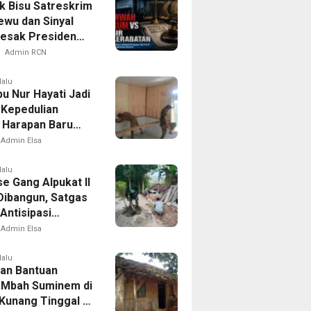
 Bisu Satreskrim
ewu dan Sinyal
esak Presiden
r Kotak Pandora
Admin RCN
sda
lalu
u Nur Hayati Jadi
 Kepedulian
Harapan Baru
 di Bukit Pinang
Admin Elsa
lalu
e Gang Alpukat II
Dibangun, Satgas
ntisipasi
an dan Banjir
Admin Elsa
lalu
an Bantuan
. Mbah Suminem di
Kunang Tinggal di