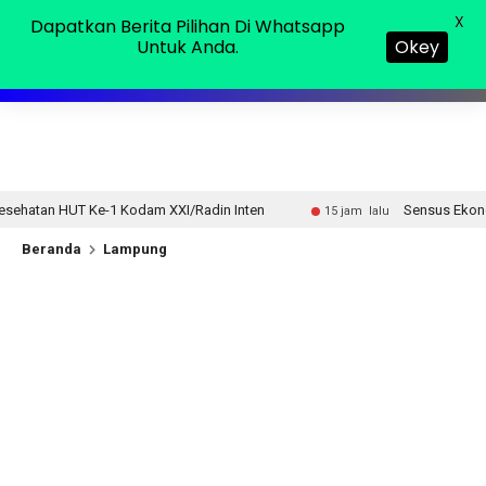
Minggu, 09 Agu 2026
MENU
X
Dapatkan Berita Pilihan Di Whatsapp
Untuk Anda.
Okey
 XXI/Radin Inten
Sensus Ekonomi 2026, Pemprov Lampun
15 jam lalu
Beranda
Lampung