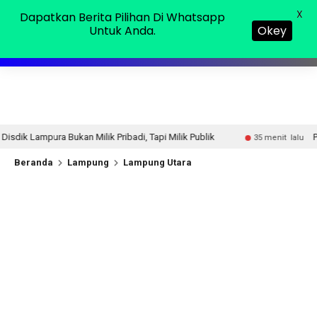
Kamis, 06 Agu 2026
MENU
X
Dapatkan Berita Pilihan Di Whatsapp
Untuk Anda.
Okey
Pribadi, Tapi Milik Publik
Perbaikan Jalan RA Basyi
35 menit lalu
Beranda
Lampung
Lampung Utara