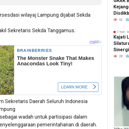
GRAK B
Kejang
Disdik
rsesdasi wilayaj Lampung dijabat Sekda
56
akil Sekretaris Sekda Tanggamus.
1 hari l
Kajati 
Silatu
Sinerg
Pers M
28
Mornin
 Sekretaris Daerah Seluruh Indonesia
Lampung
ebagai wadah untuk partisipasi dalam
enyelenggaraan pemerintahanan di daerah.