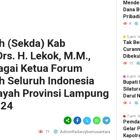
Mendes
Diintim
Dana B
Pribadi
8
5 jam l
ah (Sekda) Kab
Tak Be
Curanm
rs. H. Lekok, M.M.,
Dibekuk
Aksi C
15
agai Ketua Forum
Candip
h Seluruh Indonesia
6 jam l
Bupati
Silatu
layah Provinsi Lampung
Darul 
024
Dukung
6
Keaga
7 jam l
Pemda
Gelar 
71
AdminRadarcybernusantara
Kapolr