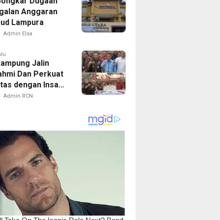
ongkar Dugaan
galan Anggaran
bud Lampura
Admin Elsa
alu
Lampung Jalin
rahmi Dan Perkuat
itas dengan Insan
elalui Coffee
Admin RCN
g