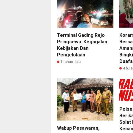
Terminal Gading Rejo
Koram
Pringsewu: Kegagalan
Bersa
Kebijakan Dan
Amana
Pengelolaan
Bingk
Duafa
1 tahun lalu
4 bula
Polse
Berik
Solat 
Wabup Pesawaran,
Kecam