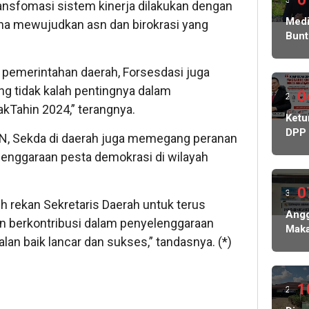
ansfomasi sistem kinerja dilakukan dengan
ming
Medi
na mewujudkan asn dan birokrasi yang
Bunt
lalu
Korb
Peni
 pemerintahan daerah, Forsesdasi juga
Ratu
g tidak kalah pentingnya dalam
Juta
0
2
Sera
kTahin 2024,” terangnya.
ming
Ket
Kasu
DPP
Ke
ASN, Sekda di daerah juga memegang peranan
lalu
PWR
Peny
enggaraan pesta demokrasi di wilayah
Soro
Pols
Dug
Ged
Keb
0
3
Tata
uh rekan Sekretaris Daerah untuk terus
Dan
ming
Ang
KDM
an berkontribusi dalam penyelenggaraan
Mak
Mint
lalu
lan baik lancar dan sukses,” tandasnya. (*)
Rapa
BPK
Disd
dan
Tub
Keja
Rp7
1
2
Buk
Juta
Kont