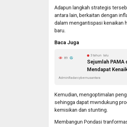
Adapun langkah strategis terse
antara lain, berkaitan dengan i
dalam mengantispasi kenaikan h
baru.
Baca Juga
3 tahun lalu
89
Sejumlah PAMA d
Mendapat Kenai
AdminRadarcybernusantara
Kemudian, mengoptimalan pengu
sehingga dapat mwndukung pro
kemisikan dan stunting.
Membangun Pondasi tranformasi