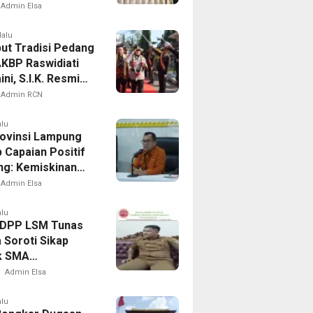
i Jaga Kamtibmas
Admin Elsa
lalu
ut Tradisi Pedang
AKBP Raswidiati
ni, S.I.K. Resmi
Kapolres Lampung
Admin RCN
alu
ovinsi Lampung
 Capaian Positif
g: Kemiskinan
Inflasi Terkendali,
Admin Elsa
i Terus Tumbuh
alu
 DPP LSM Tunas
 Soroti Sikap
k SMA
gkari Soal
Admin Elsa
 Setoran Dana
alu