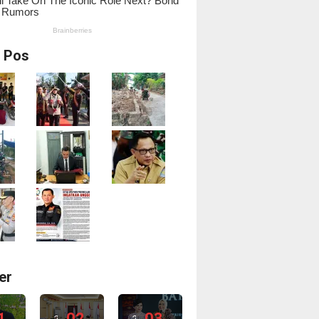
i Pos
er
1
02
03
2
2