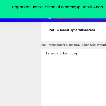
Kamis, 06 Agu 2026
Dapatkan Berita Pilihan Di Whatsapp Untuk Anda.
HOME
E-PAPER RadarCyberNusantara
Mendesak Transparansi: Dana BOS Bukan Milik Pribadi, Tapi Milik Publik
Beranda
Lampung