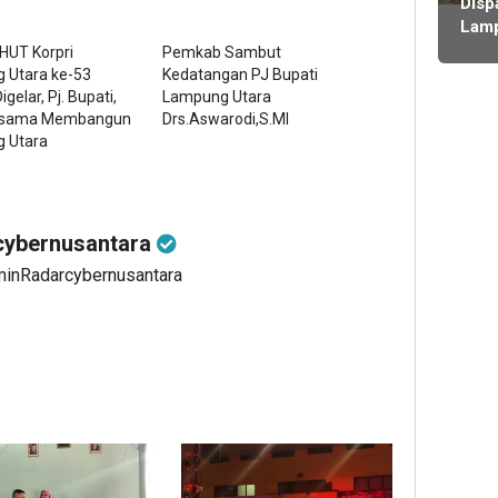
ming
Disp
Diso
Proy
Lam
Kadi
lalu
Utar
HUT Korpri
Pemkab Sambut
hing
Digu
 Utara ke-53
Kedatangan PJ Bupati
Kabi
Dug
gelar, Pj. Bupati,
Lampung Utara
Sali
Ang
ersama Membangun
Drs.Aswarodi,S.MI
Lem
 Utara
Fikti
Penj
Rp1,
Milia
ybernusantara
minRadarcybernusantara