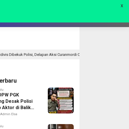
X
AGAM
LIVE 🔴
 Delapan Aksi Curanmordi Candipuro Terungkap
Bupati Ha
6 jam lalu
erbaru
alu
 DPW PGK
g Desak Polisi
Aktor di Balik
han Aksi Damai
Admin Elsa
n JPK: “Jangan
n Demokrasi
alu