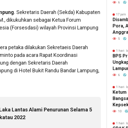
Sinerg
6
mpung
. Sekretaris Daerah (Sekda) Kabupaten
17 jam 
.M., dikukuhkan sebagai Ketua Forum
Disamb
Pora, 
esia (Forsesdasi) wilayah Provinsi Lampung
Anggrai
Jabat 
5
Utara
era petaka dilakukan Sekretaeis Daerah
1 hari l
rminto pada acara Rapat Koordinasi
BPS Pr
Ungkap
pung dengan Sekretaris Daerah
Lampun
pung di Hotel Bukit Randu Bandar Lampung,
Turun, 
6
Ekonom
1 hari l
Ketum
Bangsa
Kepse
Laka Lantas Alami Penurunan Selama 5
Bhayan
10
akatau 2022
Dugaan
BOS
1 hari l