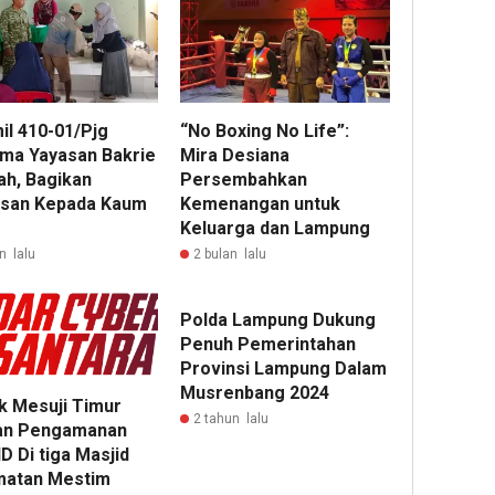
il 410-01/Pjg
“No Boxing No Life”:
ma Yayasan Bakrie
Mira Desiana
h, Bagikan
Persembahkan
isan Kepada Kaum
Kemenangan untuk
Keluarga dan Lampung
n lalu
2 bulan lalu
Polda Lampung Dukung
Penuh Pemerintahan
Provinsi Lampung Dalam
Musrenbang 2024
k Mesuji Timur
2 tahun lalu
an Pengamanan
ID Di tiga Masjid
atan Mestim