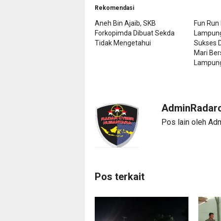
Rekomendasi
Aneh Bin Ajaib, SKB
Fun Run 
Forkopimda Dibuat Sekda
Lampung
Tidak Mengetahui
Sukses Di
Mari B
Lampung
AdminRadarc
Pos lain oleh Ad
Pos terkait